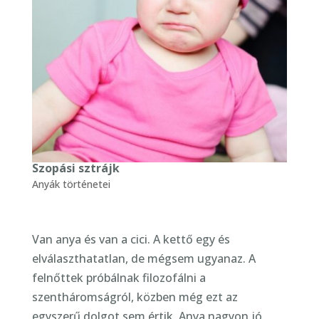
Szopási sztrájk
Anyák történetei
Van anya és van a cici. A kettő egy és
elválaszthatatlan, de mégsem ugyanaz. A
felnőttek próbálnak filozofálni a
szentháromságról, közben még ezt az
egyszerű dolgot sem értik. Anya nagyon jó,