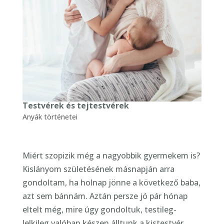
Testvérek és tejtestvérek
Anyák történetei
Miért szopizik még a nagyobbik gyermekem is?
Kislányom születésének másnapján arra
gondoltam, ha holnap jönne a következő baba,
azt sem bánnám. Aztán persze jó pár hónap
eltelt még, mire úgy gondoltuk, testileg-
lelkileg valóban készen álltunk a kistestvér