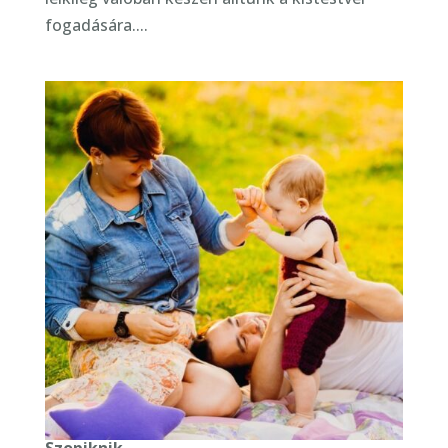
fogadására....
Szopiknik