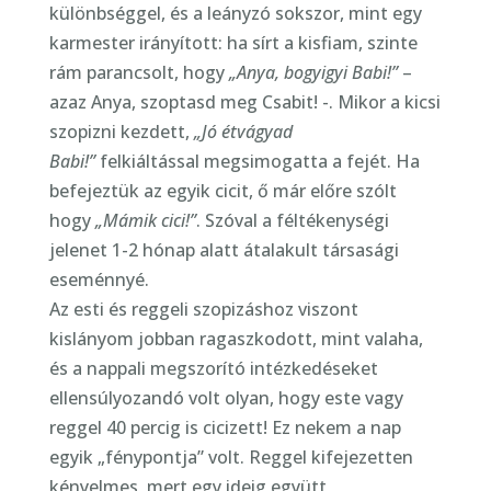
különbséggel, és a leányzó sokszor, mint egy
karmester irányított: ha sírt a kisfiam, szinte
rám parancsolt, hogy
„Anya, bogyigyi Babi!”
–
azaz Anya, szoptasd meg Csabit! -. Mikor a kicsi
szopizni kezdett,
„Jó étvágyad
Babi!”
felkiáltással megsimogatta a fejét. Ha
befejeztük az egyik cicit, ő már előre szólt
hogy
„Mámik cici!”
. Szóval a féltékenységi
jelenet 1-2 hónap alatt átalakult társasági
eseménnyé.
Az esti és reggeli szopizáshoz viszont
kislányom jobban ragaszkodott, mint valaha,
és a nappali megszorító intézkedéseket
ellensúlyozandó volt olyan, hogy este vagy
reggel 40 percig is cicizett! Ez nekem a nap
egyik „fénypontja” volt. Reggel kifejezetten
kényelmes, mert egy ideig együtt