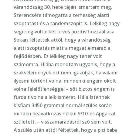
várandósság 30. hete táján ismertem meg.
Szerencsére támogatta a terhesség alatti
szoptatást és a tandemszopit is. Lelkileg nagy
segítség volt e két orvos pozitív hozzáállása.
Sokan féltettek attól, hogy a várandósság
alatti szoptatás miatt a magzat elmarad a
fejlődésben. Ez lelkileg nagy teher volt
számomra. Hiába mondtam ugyanis, hogy a
szakvélemények ezt nem igazolják, ha valami
ilyesmi történt volna, mindenki engem okolt
volna felelőtlenséggel – sőt biztos engem is
furdalt volna a lelkiismeret. Hála Istennek
kisfiam 3450 grammal normál szülés során
minden beavatkozás nélkül 9/10-es Apgarral
született, – visszamaradásról szó sem volt.
A szülés után attól féltettek, hogy a pici baba