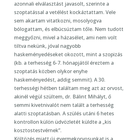
azonnali elválasztást javasolt, szerinte a
szoptatással a vetélést kockáztattam. Vele
sem akartam vitatkozni, mosolyogva
bólogattam, és elbúcsúztam tőle. Nem tudott
meggyőzni, mivel a házasélet, ami nem volt
tiltva nekünk, jóval nagyobb
haskeményedéseket okozott, mint a szopizás
(kb. a terhesség 6-7. hónapjától éreztem a
szoptatás közben olykor enyhe
haskeményedést, addig semmit). A 30.
terhességi hétben találtam meg azt az orvost,
akinél végül szültem, dr. Bálint Mihályt, ő
semmi kivetnivalót nem talált a terhesség
alatti szoptatásban. A szülés utáni 6 hetes
kontrollon külön üdvözletét küldte a „kis
kosztostestvérnek”.
Költözés miatt új gyermekorvosunkat is a