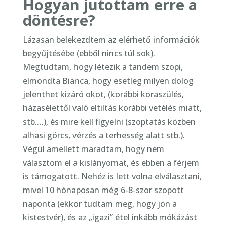
Hogyan jutottam erre a
döntésre?
Lázasan belekezdtem az elérhető információk
begyűjtésébe (ebből nincs túl sok).
Megtudtam, hogy létezik a tandem szopi,
elmondta Bianca, hogy esetleg milyen dolog
jelenthet kizáró okot, (korábbi koraszülés,
házasélettől való eltiltás korábbi vetélés miatt,
stb.…), és mire kell figyelni (szoptatás közben
alhasi görcs, vérzés a terhesség alatt stb.).
Végül amellett maradtam, hogy nem
választom el a kislányomat, és ebben a férjem
is támogatott. Nehéz is lett volna elválasztani,
mivel 10 hónaposan még 6-8-szor szopott
naponta (ekkor tudtam meg, hogy jön a
kistestvér), és az „igazi” étel inkább mókázást