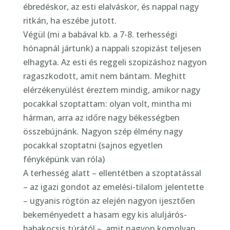
ébredéskor, az esti elalváskor, és nappal nagy
ritkán, ha eszébe jutott.
Végül (mi a babával kb. a 7-8. terhességi
hónapnál jártunk) a nappali szopizást teljesen
elhagyta. Az esti és reggeli szopizáshoz nagyon
ragaszkodott, amit nem bántam. Meghitt
elérzékenyülést éreztem mindig, amikor nagy
pocakkal szoptattam: olyan volt, mintha mi
hárman, arra az időre nagy békességben
összebújnánk. Nagyon szép élmény nagy
pocakkal szoptatni (sajnos egyetlen
fényképünk van róla)
A terhesség alatt – ellentétben a szoptatással
– az igazi gondot az emelési-tilalom jelentette
– ugyanis rögtön az elején nagyon ijesztően
bekeményedett a hasam egy kis aluljárós-
babakocsis túrától –, amit nagyon komolyan