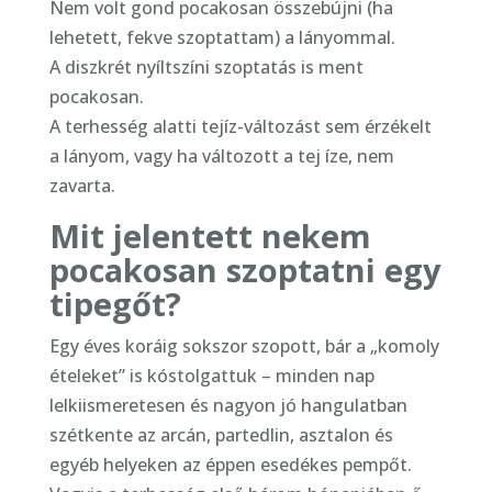
Nem volt gond pocakosan összebújni (ha
lehetett, fekve szoptattam) a lányommal.
A diszkrét nyíltszíni szoptatás is ment
pocakosan.
A terhesség alatti tejíz-változást sem érzékelt
a lányom, vagy ha változott a tej íze, nem
zavarta.
Mit jelentett nekem
pocakosan szoptatni egy
tipegőt?
Egy éves koráig sokszor szopott, bár a „komoly
ételeket” is kóstolgattuk – minden nap
lelkiismeretesen és nagyon jó hangulatban
szétkente az arcán, partedlin, asztalon és
egyéb helyeken az éppen esedékes pempőt.