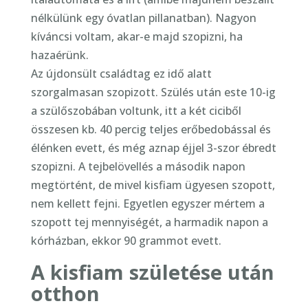
nélkülünk egy óvatlan pillanatban). Nagyon
kíváncsi voltam, akar-e majd szopizni, ha
hazaérünk.
Az újdonsült családtag ez idő alatt
szorgalmasan szopizott. Szülés után este 10-ig
a szülőszobában voltunk, itt a két ciciből
összesen kb. 40 percig teljes erőbedobással és
élénken evett, és még aznap éjjel 3-szor ébredt
szopizni. A tejbelövellés a második napon
megtörtént, de mivel kisfiam ügyesen szopott,
nem kellett fejni. Egyetlen egyszer mértem a
szopott tej mennyiségét, a harmadik napon a
kórházban, ekkor 90 grammot evett.
A kisfiam születése után
otthon