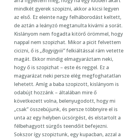
arra figyeltem még, hogy ha egy időben akart
mindkét gyerek szopizni, akkor a kicsi legyen
az első. Ez eleinte nagy felháborodást keltett,
de aztán a leányzó megtanulta kivárni a sorát.
Kislányom nem fogadta kitörő örömmel, hogy
nappal nem szopizhat. Mikor a picit felvettem
cicizni, ő is
„Bogyigyiii”
felkiáltással rám vetette
magát. Ekkor mindig elmagyaráztam neki,
hogy ő is szopizhat – este és reggel. Ez a
magyarázat neki persze elég megfoghatatlan
lehetett. Amíg a baba szopizott, kislányom is
odabújt hozzánk – általában mire ő
következett volna, belenyugodott, hogy mi
„csak” összebújunk, és persze többnyire el is
unta az egy helyben ücsörgést, és elstartolt a
félbehagyott sürgős teendőit befejezni.
Sokszor így szopiztunk, egy kupacban, azzal a