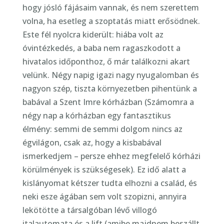
hogy jósló fájásaim vannak, és nem szerettem
volna, ha esetleg a szoptatás miatt erősödnek.
Este fél nyolcra kiderült: hiába volt az
óvintézkedés, a baba nem ragaszkodott a
hivatalos időponthoz, ő már találkozni akart
velünk. Négy napig igazi nagy nyugalomban és
nagyon szép, tiszta környezetben pihentünk a
babával a Szent Imre kórházban (Számomra a
négy nap a kórházban egy fantasztikus
élmény: semmi de semmi dolgom nincs az
égvilágon, csak az, hogy a kisbabával
ismerkedjem – persze ehhez megfelelő kórházi
körülmények is szükségesek). Ez idő alatt a
kislányomat kétszer tudta elhozni a család, és
neki esze ágában sem volt szopizni, annyira
lekötötte a társalgóban lévő villogó
italautomata és a lift (amibe majdnem beszállt