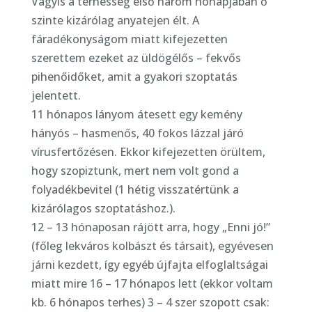
Vagyis a terhesség első három hónapjában ő
szinte kizárólag anyatejen élt. A
fáradékonyságom miatt kifejezetten
szerettem ezeket az üldögélős – fekvős
pihenőidőket, amit a gyakori szoptatás
jelentett.
11 hónapos lányom átesett egy kemény
hányós – hasmenős, 40 fokos lázzal járó
vírusfertőzésen. Ekkor kifejezetten örültem,
hogy szopiztunk, mert nem volt gond a
folyadékbevitel (1 hétig visszatértünk a
kizárólagos szoptatáshoz.).
12 – 13 hónaposan rájött arra, hogy „Enni jó!”
(főleg lekváros kolbászt és társait), egyévesen
járni kezdett, így egyéb újfajta elfoglaltságai
miatt mire 16 – 17 hónapos lett (ekkor voltam
kb. 6 hónapos terhes) 3 – 4 szer szopott csak: