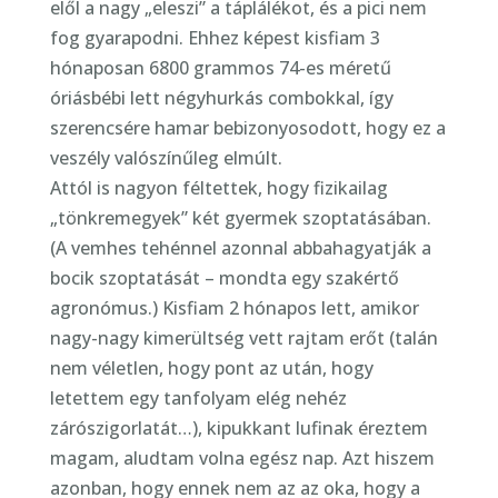
elől a nagy „eleszi” a táplálékot, és a pici nem
fog gyarapodni. Ehhez képest kisfiam 3
hónaposan 6800 grammos 74-es méretű
óriásbébi lett négyhurkás combokkal, így
szerencsére hamar bebizonyosodott, hogy ez a
veszély valószínűleg elmúlt.
Attól is nagyon féltettek, hogy fizikailag
„tönkremegyek” két gyermek szoptatásában.
(A vemhes tehénnel azonnal abbahagyatják a
bocik szoptatását – mondta egy szakértő
agronómus.) Kisfiam 2 hónapos lett, amikor
nagy-nagy kimerültség vett rajtam erőt (talán
nem véletlen, hogy pont az után, hogy
letettem egy tanfolyam elég nehéz
zárószigorlatát…), kipukkant lufinak éreztem
magam, aludtam volna egész nap. Azt hiszem
azonban, hogy ennek nem az az oka, hogy a