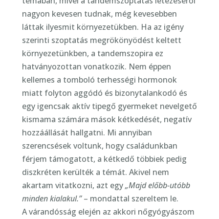
témában, mivel a tandemszoptatás létezéséről
nagyon kevesen tudnak, még kevesebben
láttak ilyesmit környezetükben. Ha az igény
szerinti szoptatás megrökönyödést keltett
környezetünkben, a tandemszopira ez
hatványozottan vonatkozik. Nem éppen
kellemes a tomboló terhességi hormonok
miatt folyton aggódó és bizonytalankodó és
egy igencsak aktív tipegő gyermeket nevelgető
kismama számára mások kétkedését, negatív
hozzáállását hallgatni. Mi annyiban
szerencsések voltunk, hogy családunkban
férjem támogatott, a kétkedő többiek pedig
diszkréten kerülték a témát. Akivel nem
akartam vitatkozni, azt egy
„Majd előbb-utóbb
minden kialakul.”
– mondattal szereltem le.
A várandósság elején az akkori nőgyógyászom