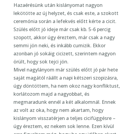
Hazaérésünk után kislányomat nagyon
lekötötte az új helyzet, és csak este, a szokott
ceremónia során a lefekvés előtt kérte a cicit.
Szülés előtt jó ideje már csak kb. 5-6 percig
szopott, akkor úgy éreztem, már csak a nagy
semmi jön neki, és inkább cumizik. Ekkor
azonban jó sokáig cicizett, szerintem nagyon
örült, hogy sok tejci jön.
Mivel nagylányom már szülés előtt jó pár hete
saját magától ráállt a napi kétszeri szopizásra,
úgy döntöttem, ha nem okoz nagy konfliktust,
korlátozom majd a nagyobbat, és
megmaradunk ennél a két alkalomnál. Ennek
az volt az oka, hogy nem akartam, hogy
kislányom visszatérjen a teljes cicifüggésre –
úgy éreztem, ez nekem sok lenne. Ezen kívül