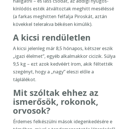
hallgatni – és láss csodát, az addigi nyűgös-
kínlódós esték átváltoztak meghitt meséléssé
(a farkas meghitten felfalja Piroskát, aztán
kövekkel telerakva békésen kimúlik).
A kicsi rendületlen
A kicsi jelenleg már 8,5 hónapos, kétszer eszik
„igazi élelmet”, egyéb alkalmakkor cicizik. Súlya
9,5 kg – ezt azok kedvéért írom, akik féltették
szegényt, hogy a „nagy” eleszi előle a
táplálékot.
Mit szóltak ehhez az
ismerősök, rokonok,
orvosok?
Érdemes felkészülni mások idegenkedésére e