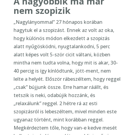
A nagyobbik ma már
nem szopizik
„Nagylányommal” 27 hónapos korában
hagytuk el a szopizást. Ennek az volt az oka,
hogy különös módon elkezdett a szopizás
alatt nyűgösködni, nyugtalankodni, 5 perc
alatt képes volt 5-ször cicit váltani, közben
mintha nem tudta volna, hogy mit is akar, 30-
40 percig is így kínlódtunk, jött-ment, nem
lelte a helyét. Először rábeszéltem, hogy reggel
„csak” bújjunk össze. Erre hamar ráállt, és
tetszik is neki, odabújik hozzánk, és
„relaxálunk” reggel. 2 hétre rá az esti
szopizásról is lebeszéltem, mivel minden este
ugyanaz történt, mint korábban reggel.
Megkérdeztem tőle, hogy van-e kedve mesét