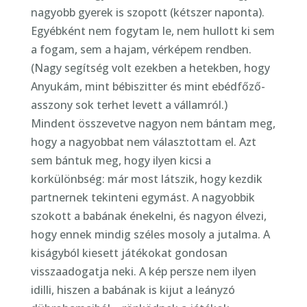
nagyobb gyerek is szopott (kétszer naponta).
Egyébként nem fogytam le, nem hullott ki sem
a fogam, sem a hajam, vérképem rendben.
(Nagy segítség volt ezekben a hetekben, hogy
Anyukám, mint bébiszitter és mint ebédfőző-
asszony sok terhet levett a vállamról.)
Mindent összevetve nagyon nem bántam meg,
hogy a nagyobbat nem választottam el. Azt
sem bántuk meg, hogy ilyen kicsi a
korkülönbség: már most látszik, hogy kezdik
partnernek tekinteni egymást. A nagyobbik
szokott a babának énekelni, és nagyon élvezi,
hogy ennek mindig széles mosoly a jutalma. A
kiságyból kiesett játékokat gondosan
visszaadogatja neki. A kép persze nem ilyen
idilli, hiszen a babának is kijut a leányzó