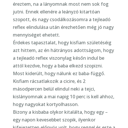
éreztem, na a lányomnak most nem sok fog
jutni. Ennek ellenére a leányzó kitartóan
szopott, és nagy csodálkozásomra a tejleadó
reflex elindulása után érezhetően még jó nagy
mennyiséget ehetett.
Érdekes tapasztalat, hogy kisfiam születéséig
azt hittem, az én hátrányos adottságom, hogy
a tejleadó reflex viszonylag későn indul be
attól kezdve, hogy a baba elkezd szopizni.
Most kiderült, hogy nálunk ez baba-függő.
Kisfiam rácsatlakozik a cicire, és 2
másodpercen belül elindul neki a tejci,
kislányomnak a mai napig 10 perc is kell ahhoz,
hogy nagyokat kortyolhasson.
Bizony a kisbaba olykor kitalálta, hogy egy –
egy napon kevesebbet szopik, ilyenkor
kifejezetten előnyös volt, hogy reggel és este a