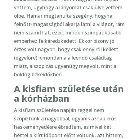
vettem, úgyhogy a lányomat csak ülve vettem
ölbe. Hamar megtanulta szegény, hogyha
felnőtt-magasságból akarja látni a világot, rám
nem számíthat, ezért minden szimpatikusabb
emberhez felkéredzkedett. Ekkor bizony jó
érzés volt nagyon, hogy csak ennyiről kellett
(egyelőre) lemondania a leendő családtag
miatt, a szopizás ugyanúgy megvolt, mint a
boldog békeidőkben.
A kisfiam születése után
a kórházban
A kisfiam születése napján reggel nem
szopiztunk a nagyobbal, ugyanis aznap erős
haskeményedésre ébredtem, és mivel két
héttel a kiírt időpont előtt voltunk, azt hittem,