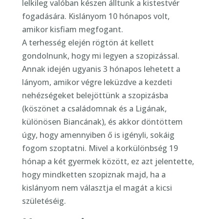
lelkileg valóban készen álltunk a kistestvér
fogadására. Kislányom 10 hónapos volt,
amikor kisfiam megfogant.
A terhesség elején rögtön át kellett
gondolnunk, hogy mi legyen a szopizással.
Annak idején ugyanis 3 hónapos lehetett a
lányom, amikor végre leküzdve a kezdeti
nehézségeket belejöttünk a szopizásba
(köszönet a családomnak és a Ligának,
különösen Biancának), és akkor döntöttem
úgy, hogy amennyiben ő is igényli, sokáig
fogom szoptatni. Mivel a korkülönbség 19
hónap a két gyermek között, ez azt jelentette,
hogy mindketten szopiznak majd, ha a
kislányom nem választja el magát a kicsi
születéséig.