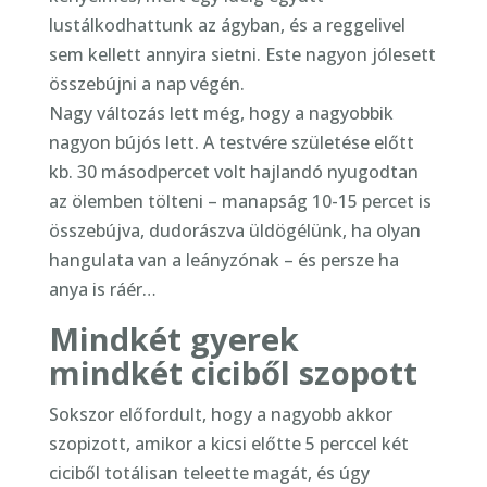
lustálkodhattunk az ágyban, és a reggelivel
sem kellett annyira sietni. Este nagyon jólesett
összebújni a nap végén.
Nagy változás lett még, hogy a nagyobbik
nagyon bújós lett. A testvére születése előtt
kb. 30 másodpercet volt hajlandó nyugodtan
az ölemben tölteni – manapság 10-15 percet is
összebújva, dudorászva üldögélünk, ha olyan
hangulata van a leányzónak – és persze ha
anya is ráér…
Mindkét gyerek
mindkét ciciből szopott
Sokszor előfordult, hogy a nagyobb akkor
szopizott, amikor a kicsi előtte 5 perccel két
ciciből totálisan teleette magát, és úgy