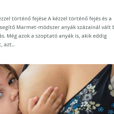
l történő fejése A kézzel történő fejés és a
lősegítő Marmet-módszer anyák százainál vált 
. Még azok a szoptató anyák is, akik eddig
 azt...