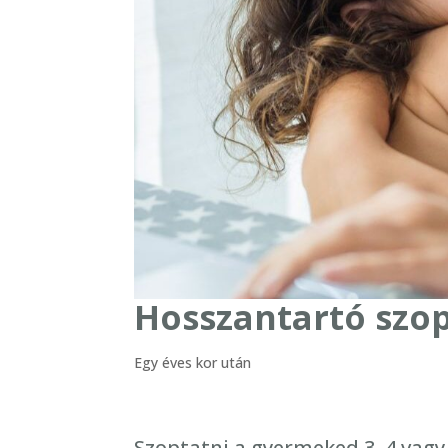
Hosszantartó szo
Egy éves kor után
Szoptatni a gyermeked 3, 4 vagy 