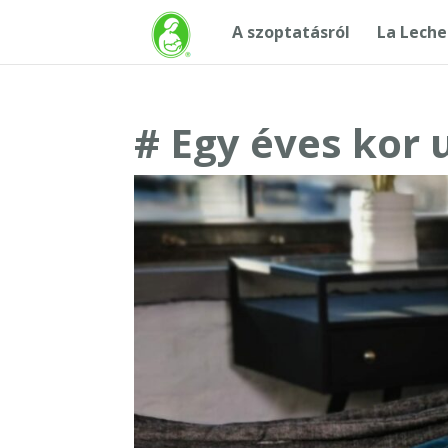
A szoptatásról
La Leche
# Egy éves kor 