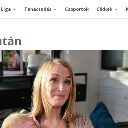
 Liga
Tanácsadás
Csoportok
Cikkek
után