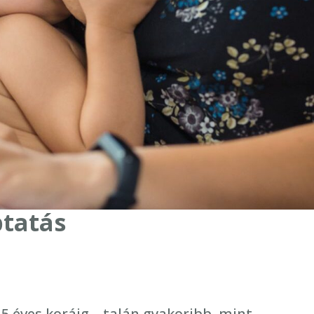
ptatás
5 éves koráig – talán gyakoribb, mint