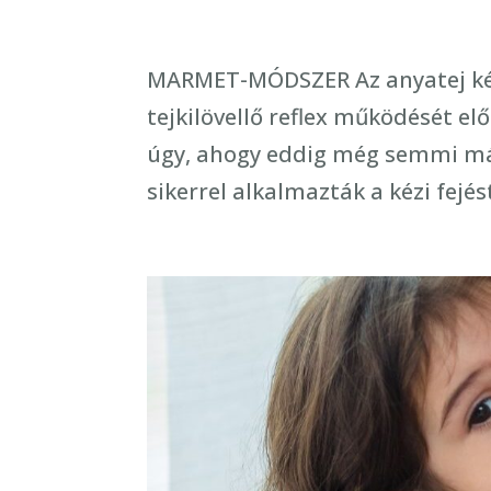
MARMET-MÓDSZER Az anyatej kézze
tejkilövellő reflex működését e
úgy, ahogy eddig még semmi más
sikerrel alkalmazták a kézi fejést,