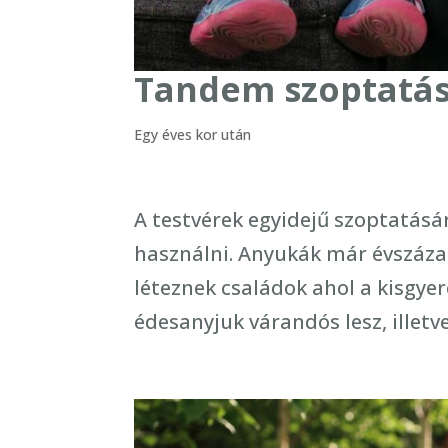
Tandem szoptatá
Egy éves kor után
A testvérek egyidejű szoptatásá
használni. Anyukák már évszáza
léteznek családok ahol a kisgye
édesanyjuk várandós lesz, illetve 