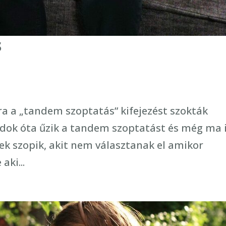
s
ra a „tandem szoptatás” kifejezést szokták
dok óta űzik a tandem szoptatást és még ma 
rek szopik, akit nem választanak el amikor
aki...