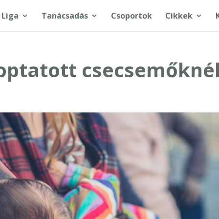
 Liga
Tanácsadás
Csoportok
Cikkek
zoptatott csecsemőkné