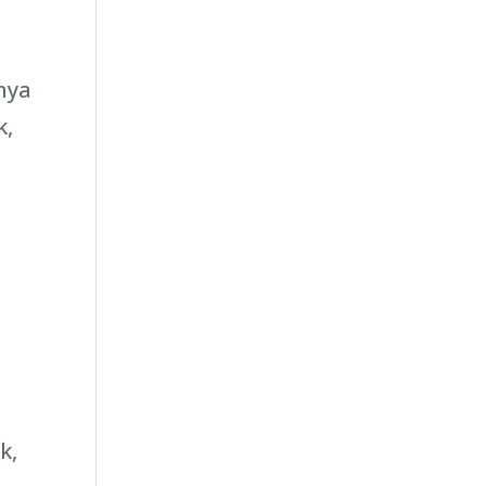
nya
k,
k,