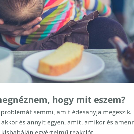
 megnéznem, hogy mit eszem?
 problémát semmi, amit édesanyja megeszik.
, akkor és annyit egyen, amit, amikor és amen
 kisbabáján egyértelmű reakciót.