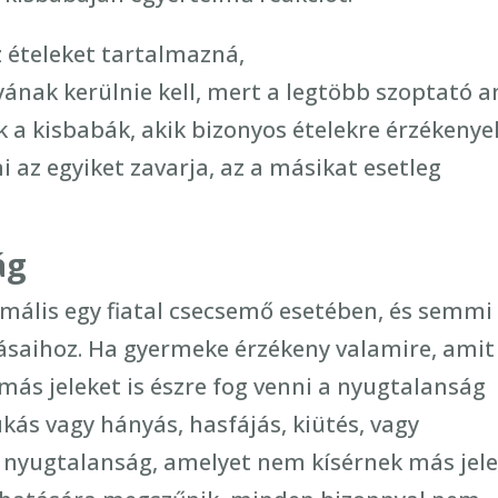
z ételeket tartalmazná,
ának kerülnie kell, mert a legtöbb szoptató a
k a kisbabák, akik bizonyos ételekre érzékenye
 az egyiket zavarja, az a másikat esetleg
ág
mális egy fiatal csecsemő esetében, és semmi
kásaihoz. Ha gyermeke érzékeny valamire, amit
más jeleket is észre fog venni a nyugtalanság
kás vagy hányás, hasfájás, kiütés, vagy
n nyugtalanság, amelyet nem kísérnek más jele