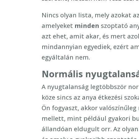
Nincs olyan lista, mely azokat a
amelyeket
minden
szoptató any
azt ehet, amit akar, és mert azo
mindannyian egyediek, ezért ami
egyáltalán nem.
Normális nyugtalans
A nyugtalanság legtöbbször nor
köze sincs az anya étkezési szo
Ön fogyaszt, akkor valószínűleg 
mellett, mint például gyakori bu
állandóan eldugult orr. Az olya