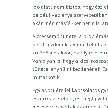
idő alatt nem biztos, hogy észle
például – az anya szervezetében
akár még másfél-két hétig is, am
A csecsemő tünetei a problémás
belül kezdenek javulni. Lehet a
különösen akkor, ha olyan ételre
Van olyan is, hogy a kicsi rossza
tünetei enyhülni kezdenének. Es
mutatkozik.
Egy adott étellel kapcsolatos g
eszünk az ételből, és megfigyel
hevesebbek voltak az eredeti tün