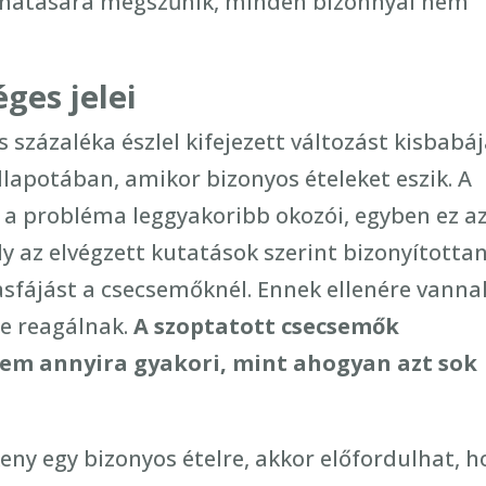
s hatására megszűnik, minden bizonnyal nem
éges jelei
 százaléka észlel kifejezett változást kisbabá
llapotában, amikor bizonyos ételeket eszik. A
 a probléma leggyakoribb okozói, egyben ez a
y az elvégzett kutatások szerint bizonyította
sfájást a csecsemőknél. Ennek ellenére vanna
re reagálnak.
A szoptatott csecsemők
sem annyira gyakori, mint ahogyan azt sok
eny egy bizonyos ételre, akkor előfordulhat, h