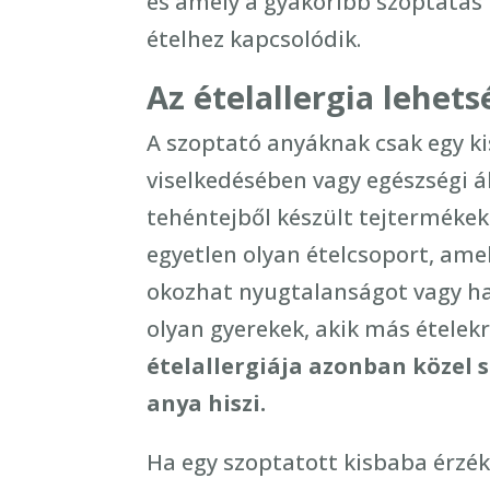
és amely a gyakoribb szoptatá
ételhez kapcsolódik.
Az ételallergia lehets
A szoptató anyáknak csak egy kis
viselkedésében vagy egészségi á
tehéntejből készült tejtermékek
egyetlen olyan ételcsoport, amel
okozhat nyugtalanságot vagy ha
olyan gyerekek, akik más ételek
ételallergiája azonban közel 
anya hiszi.
Ha egy szoptatott kisbaba érzék