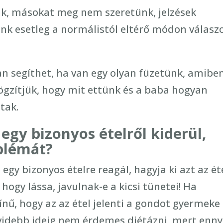
nk, másokat meg nem szeretünk, jelzések
ünk esetleg a normálistól eltérő módon válasz
n segíthet, ha van egy olyan füzetünk, amibe
gzítjük, hogy mit ettünk és a baba hogyan
ltak.
 egy bizonyos ételről kiderül,
blémát?
gy bizonyos ételre reagál, hagyja ki azt az ét
hogy lássa, javulnak-e a kicsi tünetei! Ha
ínű, hogy az az étel jelenti a gondot gyermeke
videbb ideig nem érdemes diétázni, mert enny