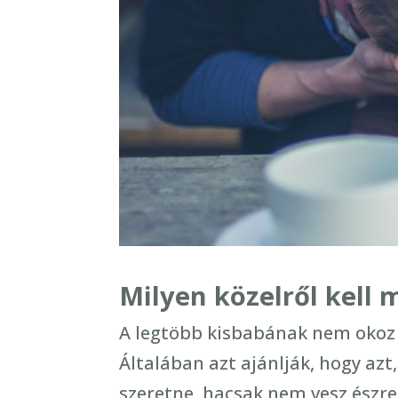
Milyen közelről kell
A legtöbb kisbabának nem okoz
Általában azt ajánlják, hogy azt
szeretne, hacsak nem vesz észre