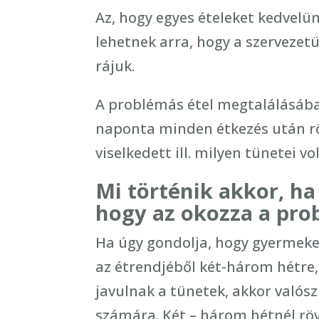
Az, hogy egyes ételeket kedvelü
lehetnek arra, hogy a szervezet
rájuk.
A problémás étel megtalálásába
naponta minden étkezés után rö
viselkedett ill. milyen tünetei vo
Mi történik akkor, ha
hogy az okozza a pro
Ha úgy gondolja, hogy gyermeke e
az étrendjéből két-három hétre, 
javulnak a tünetek, akkor valósz
számára. Két – három hétnél rö