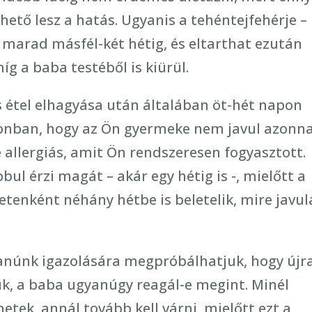
lhető lesz a hatás. Ugyanis a tehéntejfehérje –
 marad másfél-két hétig, és eltarthat ezután
íg a baba testéből is kiürül.
 étel elhagyása után általában öt-hét napon
zonban, hogy az Ön gyermeke nem javul azonna
 allergiás, amit Ön rendszeresen fogyasztott.
bbul érzi magát – akár egy hétig is -, mielőtt a
etenként néhány hétbe is beletelik, mire javul
yanúnk igazolására megpróbálhatjuk, hogy újr
jük, a baba ugyanúgy reagál-e megint. Minél
etek, annál tovább kell várni, mielőtt ezt a