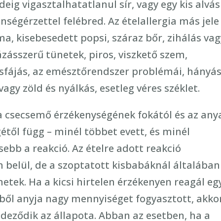
eig vigasztalhatatlanul sír, vagy egy kis alvás
nségérzettel felébred. Az ételallergia más jele
éma, kisebesedett popsi, száraz bőr, zihálás vag
zásszerű tünetek, piros, viszkető szem,
asfájás, az emésztőrendszer problémái, hányás
gy zöld és nyálkás, esetleg véres széklet.
a csecsemő érzékenységének fokától és az any
étől függ – minél többet evett, és minél
ebb a reakció. Az ételre adott reakció
belül, de a szoptatott kisbabáknál általában
tek. Ha a kicsi hirtelen érzékenyen reagál eg
miből anyja nagy mennyiséget fogyasztott, akko
deződik az állapota. Abban az esetben, ha a