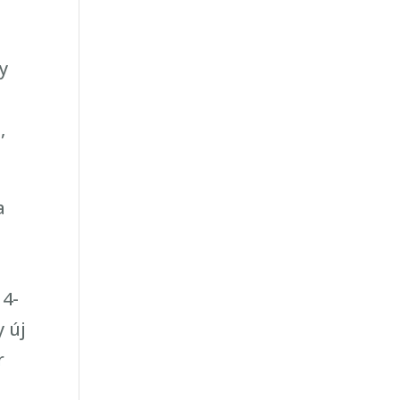
y
,
a
 4-
y új
r