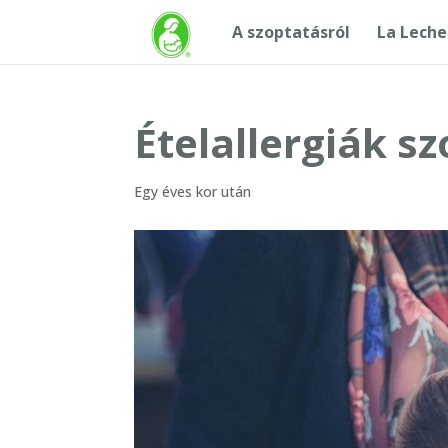
A szoptatásról
La Leche
Ételallergiák s
Egy éves kor után