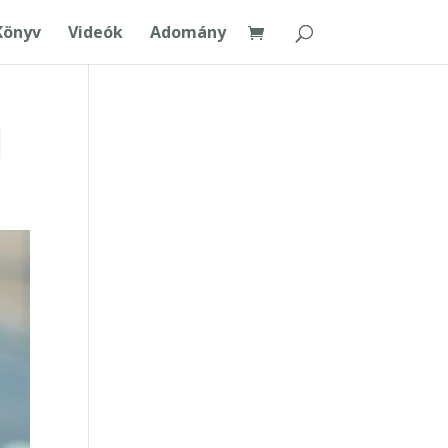
Könyv
Videók
Adomány
l