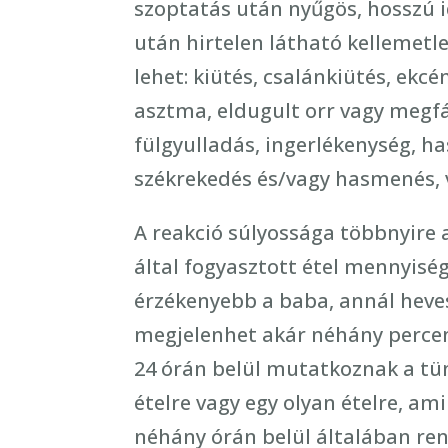
szoptatás után nyűgös, hosszú id
után hirtelen látható kellemetle
lehet: kiütés, csalánkiütés, ekc
asztma, eldugult orr vagy megfá
fülgyulladás, ingerlékenység, h
székrekedés és/vagy hasmenés, va
A reakció súlyossága többnyire 
által fogyasztott étel mennyiség
érzékenyebb a baba, annál heves
megjelenhet akár néhány percen 
24 órán belül mutatkoznak a tüne
ételre vagy egy olyan ételre, a
néhány órán belül általában ren