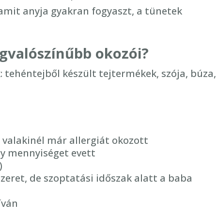
 amit anyja gyakran fogyaszt, a tünetek
gvalószínűbb okozói?
 tehéntejből készült tejtermékek, szója, búza,
 valakinél már allergiát okozott
gy mennyiséget evett
)
zeret, de szoptatási időszak alatt a baba
t
íván