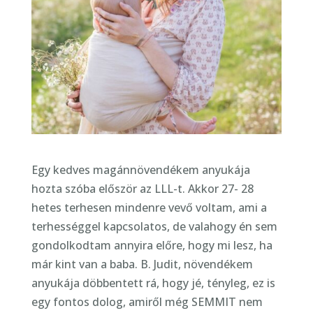
Egy kedves magánnövendékem anyukája
hozta szóba először az LLL-t. Akkor 27- 28
hetes terhesen mindenre vevő voltam, ami a
terhességgel kapcsolatos, de valahogy én sem
gondolkodtam annyira előre, hogy mi lesz, ha
már kint van a baba. B. Judit, növendékem
anyukája döbbentett rá, hogy jé, tényleg, ez is
egy fontos dolog, amiről még SEMMIT nem