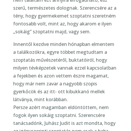
nem találtam ezt annyira elfogadható, ész
szerű, természetes dolognak. Szerencsére az a
tény, hogy gyermekemet szoptatni szeretném
fontosabb volt, mint az, hogy akarom e ilyen
„sokáig” szoptatni majd, vagy sem.
Innentől kezdve minden hónapban elmentem
a találkozókra, egyre többet megtudtam a
szoptatás művészetéről, buktatóiról, hogy
milyen tévképzetek vannak ezzel kapcsolatban
a fejekben és azon vettem észre magamat,
hogy már nem zavar a nagyobb szopis
gyerkőcök és az itt- ott kibukkanó mellek
látványa, mint korábban.
Persze azért magamban eldöntöttem, nem
fogok ilyen sokáig szoptatni. Szerencsére
tanácsadónk, Juhász Judit is azt mondta, hogy