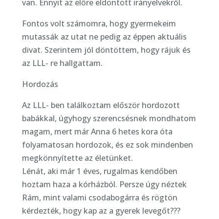
van. Ennyit az előre eldöntött irányelvekről.
Fontos volt számomra, hogy gyermekeim
mutassák az utat ne pedig az éppen aktuális
divat. Szerintem jól döntöttem, hogy rájuk és
az LLL- re hallgattam.
Hordozás
Az LLL- ben találkoztam először hordozott
babákkal, úgyhogy szerencsésnek mondhatom
magam, mert már Anna 6 hetes kora óta
folyamatosan hordozok, és ez sok mindenben
megkönnyítette az életünket.
Lénát, aki már 1 éves, rugalmas kendőben
hoztam haza a kórházból. Persze úgy néztek
Rám, mint valami csodabogárra és rögtön
kérdezték, hogy kap az a gyerek levegőt???