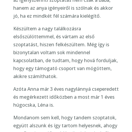
az igényszerinti szoptatás nem csak a baba,
hanem az anya igényeiről is szólnak és akkor
jó, ha ez mindkét fél számára kielégítő.
Készültem a nagy találkozásra
elsőszülöttemmel, és vártam az első
szoptatást, hiszen felkészültem. Még így is
bizonytalan voltam sok mindennel
kapcsolatban, de tudtam, hogy hová forduljak,
hogy egy támogató csoport van mögöttem,
akikre számíthatok.
Azóta Anna már 3 éves nagylánnyá cseperedett
és megérkezett időközben a most már 1 éves
húgocska, Léna is.
Mondanom sem kell, hogy tandem szoptatok,
együtt alszunk és így tartom helyesnek, ahogy