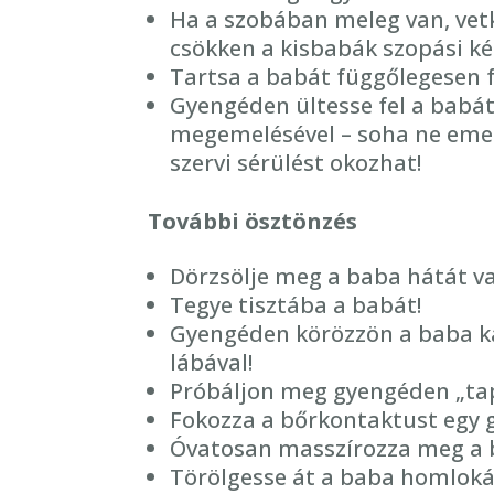
Ha a szobában meleg van, vetk
csökken a kisbabák szopási ké
Tartsa a babát függőlegesen f
Gyengéden ültesse fel a babát
megemelésével – soha ne emelj
szervi sérülést okozhat!
További ösztönzés
Dörzsölje meg a baba hátát vag
Tegye tisztába a babát!
Gyengéden körözzön a baba kar
lábával!
Próbáljon meg gyengéden „taps
Fokozza a bőrkontaktust egy 
Óvatosan masszírozza meg a b
Törölgesse át a baba homlokát