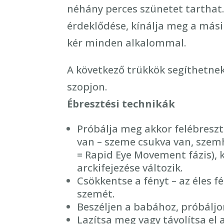
néhány perces szünetet tarthat.
érdeklődése, kínálja meg a mási
kér minden alkalommal.
A következő trükkök segíthetn
szopjon.
Ébresztési technikák
Próbálja meg akkor felébreszt
van – szeme csukva van, szem
= Rapid Eye Movement fázis), 
arckifejezése változik.
Csökkentse a fényt – az éles f
szemét.
Beszéljen a babához, próbáljo
Lazítsa meg vagy távolítsa el 