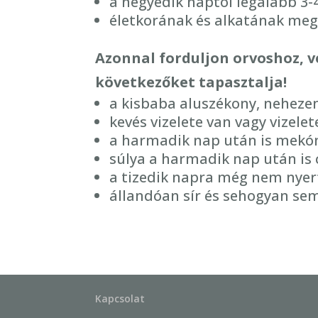
a negyedik naptól legalább 3-
életkorának és alkatának megf
Azonnal forduljon orvoshoz, 
következőket tapasztalja!
a kisbaba aluszékony, neheze
kevés vizelete van vagy vizelet
a harmadik nap után is mekóni
súlya a harmadik nap után is
a tizedik napra még nem nyerte
állandóan sír és sehogyan se
Kapcsolat