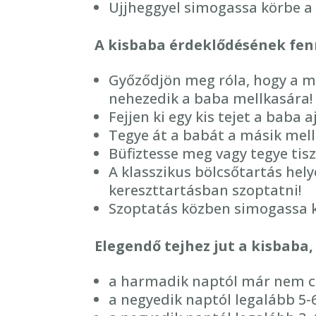
Ujjheggyel simogassa körbe a 
A kisbaba érdeklődésének fe
Győződjön meg róla, hogy a m
nehezedik a baba mellkasára!
Fejjen ki egy kis tejet a baba a
Tegye át a babát a másik mell
Büfiztesse meg vagy tegye tisz
A klasszikus bölcsőtartás hel
kereszttartásban szoptatni!
Szoptatás közben simogassa kö
Elegendő tejhez jut a kisbaba,
a harmadik naptól már nem c
a negyedik naptól legalább 5-6