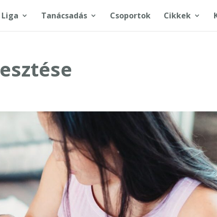
 Liga
Tanácsadás
Csoportok
Cikkek
esztése