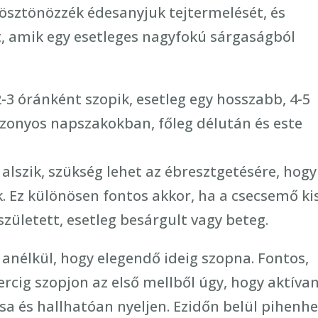
ösztönözzék édesanyjuk tejtermelését, és
t, amik egy esetleges nagyfokú sárgaságból
-3 óránként szopik, esetleg egy hosszabb, 4-5
izonyos napszakokban, főleg délután és este
alszik, szükség lehet az ébresztgetésére, hogy
 Ez különösen fontos akkor, ha a csecsemő ki
született, esetleg besárgult vagy beteg.
 anélkül, hogy elegendő ideig szopna. Fontos,
rcig szopjon az első mellből úgy, hogy aktívan
a és hallhatóan nyeljen. Ezidőn belül pihenhe