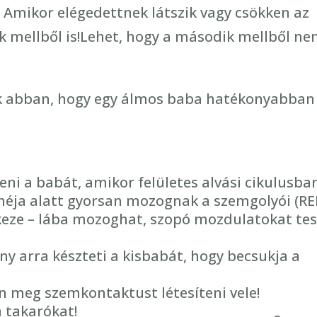
 Amikor elégedettnek látszik vagy csökken az
k mellből is!Lehet, hogy a második mellből n
ek abban, hogy egy álmos baba hatékonyabban
eni a babát, amikor felületes alvási cikulusba
héja alatt gyorsan mozognak a szemgolyói (R
keze – lába mozoghat, szopó mozdulatokat tes
ény arra készteti a kisbabát, hogy becsukja a
n meg szemkontaktust létesíteni vele!
a takarókat!