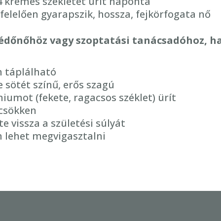
4 krémes székletet ürít naponta
elelően gyarapszik, hossza, fejkörfogata nő
védőnőhöz vagy szoptatási tanácsadóhoz, h
n táplálható
e sötét színű, erős szagú
umot (fekete, ragacsos széklet) ürít
 csökken
 vissza a születési súlyát
m lehet megvigasztalni