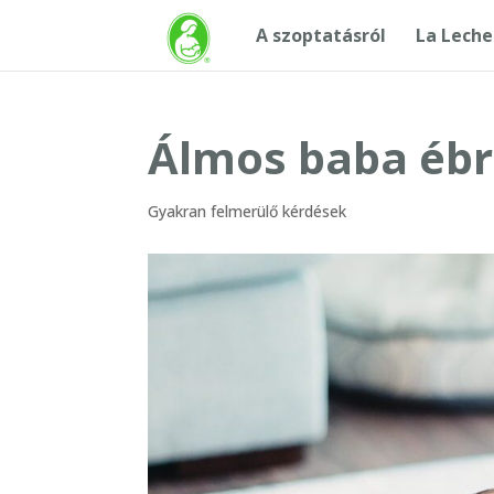
A szoptatásról
La Leche
Álmos baba ébr
Gyakran felmerülő kérdések