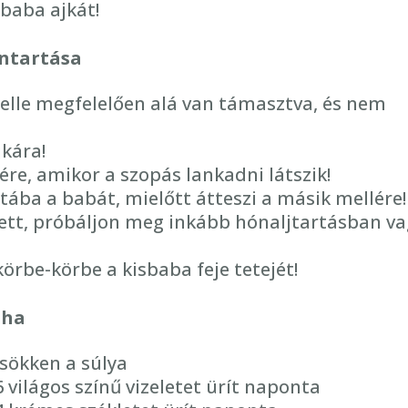
baba ajkát!
nntartása
elle megfelelően alá van támasztva, és nem
jkára!
ére, amikor a szopás lankadni látszik!
tába a babát, mielőtt átteszi a másik mellére!
yett, próbáljon meg inkább hónaljtartásban v
rbe-körbe a kisbaba feje tetejét!
 ha
sökken a súlya
 világos színű vizeletet ürít naponta