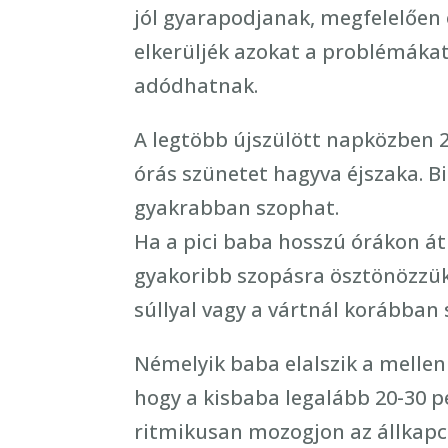
jól gyarapodjanak, megfelelően 
elkerüljék azokat a problémáka
adódhatnak.
A legtöbb újszülött napközben 2
órás szünetet hagyva éjszaka. B
gyakrabban szophat.
Ha a pici baba hosszú órákon át 
gyakoribb szopásra ösztönözzük.
súllyal vagy a vártnál korábban 
Némelyik baba elalszik a mellen
hogy a kisbaba legalább 20-30 pe
ritmikusan mozogjon az állkapcs