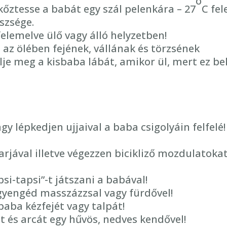
o
őztesse a babát egy szál pelenkára – 27
C fel
szsége.
elemelve ülő vagy álló helyzetben!
 az ölében fejének, vállának és törzsének
e meg a kisbaba lábát, amikor ül, mert ez be
y lépkedjen ujjaival a baba csigolyáin felfelé!
jával illetve végezzen bicikliző mozdulatokat
i-tapsi”-t játszani a babával!
gyengéd masszázzsal vagy fürdővel!
aba kézfejét vagy talpát!
 és arcát egy hűvös, nedves kendővel!