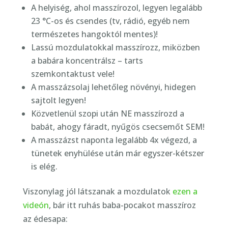
A helyiség, ahol masszírozol, legyen legalább
23 °C-os és csendes (tv, rádió, egyéb nem
természetes hangoktól mentes)!
Lassú mozdulatokkal masszírozz, miközben
a babára koncentrálsz – tarts
szemkontaktust vele!
A masszázsolaj lehetőleg növényi, hidegen
sajtolt legyen!
Közvetlenül szopi után NE masszírozd a
babát, ahogy fáradt, nyűgös csecsemőt SEM!
A masszázst naponta legalább 4x végezd, a
tünetek enyhülése után már egyszer-kétszer
is elég.
Viszonylag jól látszanak a mozdulatok
ezen a
videón
, bár itt ruhás baba-pocakot masszíroz
az édesapa: