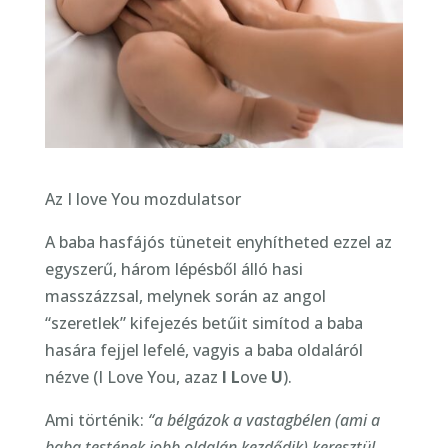
Az I love You mozdulatsor
A baba hasfájós tüneteit enyhítheted ezzel az
egyszerű, három lépésből álló hasi
masszázzsal, melynek során az angol
“szeretlek” kifejezés betűit simítod a baba
hasára fejjel lefelé, vagyis a baba oldaláról
nézve (I Love You, azaz
I L
ove
U
).
Ami történik:
“a bélgázok a vastagbélen (ami a
baba testének jobb oldalán kezdődik) keresztül