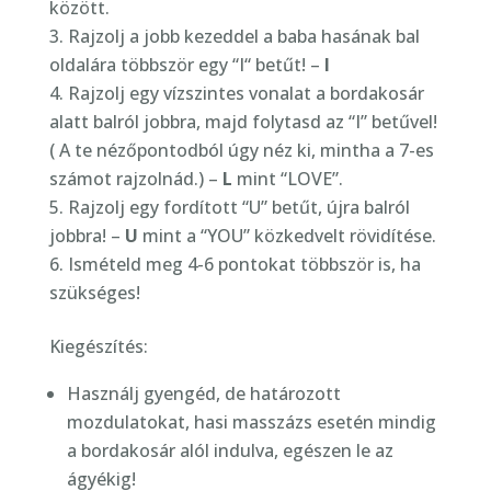
között.
Rajzolj a jobb kezeddel a baba hasának bal
oldalára többször egy “I“ betűt! –
I
Rajzolj egy vízszintes vonalat a bordakosár
alatt balról jobbra, majd folytasd az “I” betűvel!
( A te nézőpontodból úgy néz ki, mintha a 7-es
számot rajzolnád.) –
L
mint “LOVE”.
Rajzolj egy fordított “U” betűt, újra balról
jobbra! –
U
mint a “YOU” közkedvelt rövidítése.
Ismételd meg 4-6 pontokat többször is, ha
szükséges!
Kiegészítés:
Használj gyengéd, de határozott
mozdulatokat, hasi masszázs esetén mindig
a bordakosár alól indulva, egészen le az
ágyékig!