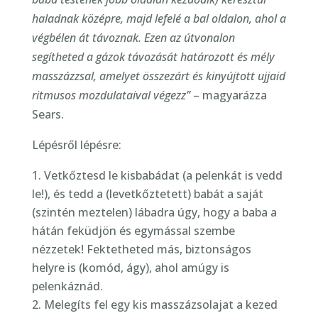
haladnak középre, majd lefelé a bal oldalon, ahol a
végbélen át távoznak. Ezen az útvonalon
segítheted a gázok távozását határozott és mély
masszázzsal, amelyet összezárt és kinyújtott ujjaid
ritmusos mozdulataival végezz”
– magyarázza
Sears.
Lépésről lépésre:
Vetkőztesd le kisbabádat (a pelenkát is vedd
le!), és tedd a (levetkőztetett) babát a saját
(szintén meztelen) lábadra úgy, hogy a baba a
hátán feküdjön és egymással szembe
nézzetek! Fektetheted más, biztonságos
helyre is (komód, ágy), ahol amúgy is
pelenkáznád.
Melegíts fel egy kis masszázsolajat a kezed