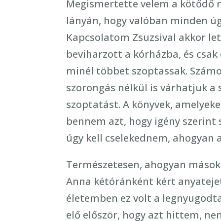
Megismertette velem a kötődő n
lányán, hogy valóban minden úg
Kapcsolatom Zsuzsival akkor let
beviharzott a kórházba, és csak 
minél többet szoptassak. Számo
szorongás nélkül is várhatjuk a
szoptatást. A könyvek, amelyeke
bennem azt, hogy igény szerint 
úgy kell cselekednem, ahogyan 
Természetesen, ahogyan másokn
Anna kétóránként kért anyatejet,
életemben ez volt a legnyugodt
elő először, hogy azt hittem, n