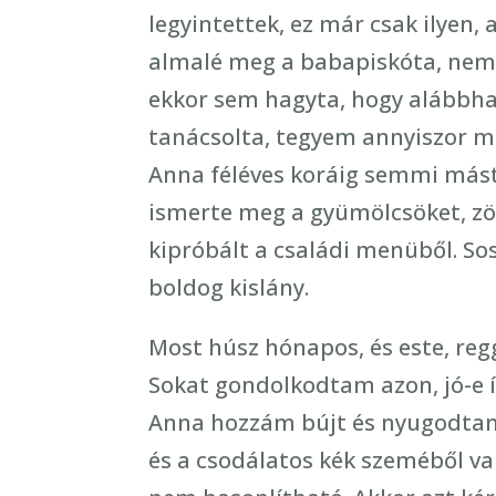
legyintettek, ez már csak ilyen
almalé meg a babapiskóta, nem i
ekkor sem hagyta, hogy alábbha
tanácsolta, tegyem annyiszor mel
Anna féléves koráig semmi mást
ismerte meg a gyümölcsöket, z
kipróbált a családi menüből. Sos
boldog kislány.
Most húsz hónapos, és este, regg
Sokat gondolkodtam azon, jó-e í
Anna hozzám bújt és nyugodtan 
és a csodálatos kék szeméből v