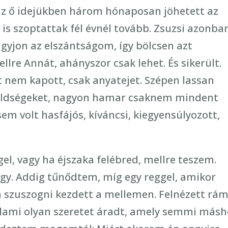
, az ő idejükben három hónaposan jöhetett az
s szoptattak fél évnél tovább. Zsuzsi azonba
gyjon az elszántságom, így bölcsen azt
lre Annát, ahányszor csak lehet. És sikerült.
 nem kapott, csak anyatejet. Szépen lassan
öldségeket, nagyon hamar csaknem mindent
em volt hasfájós, kíváncsi, kiegyensúlyozott,
el, vagy ha éjszaka felébred, mellre teszem.
gy. Addig tűnődtem, míg egy reggel, amikor
szuszogni kezdett a mellemen. Felnézett rám
alami olyan szeretet áradt, amely semmi másh