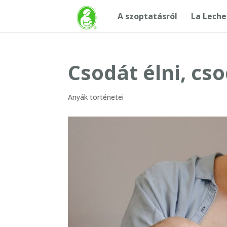
A szoptatásról
La Leche
Csodát élni, cs
Anyák történetei