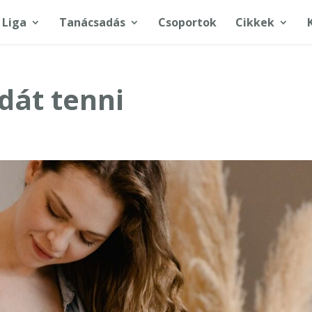
 Liga
Tanácsadás
Csoportok
Cikkek
odát tenni