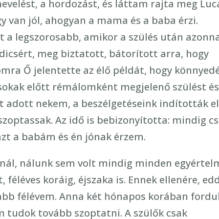
evelést, a hordozást, és láttam rajta meg Luc
y van jól, ahogyan a mama és a baba érzi.
t a legszorosabb, amikor a szülés után azonn
dicsért, meg biztatott, bátorított arra, hogy
mra Ő jelentette az élő példát, hogy könnyed
 sokak előtt rémálomként megjelenő szülést é
t adott nekem, a beszélgetéseink indították e
szoptassak. Az idő is bebizonyította: mindig c
azt a babám és én jónak érzem.
ál, nálunk sem volt mindig minden egyértel
 féléves koráig, éjszaka is. Ennek ellenére, edd
abb félévem. Anna két hónapos korában fordu
em tudok tovább szoptatni. A szülők csak