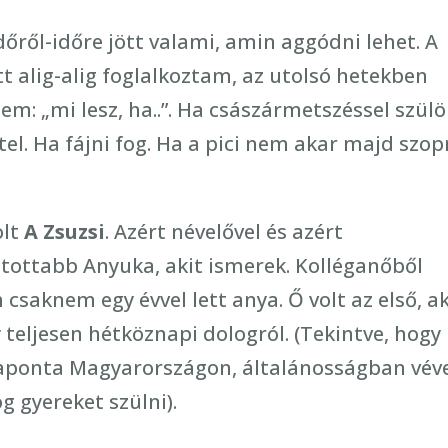
dőről-időre jött valami, amin aggódni lehet. A
t alig-alig foglalkoztam, az utolsó hetekben
m: „mi lesz, ha..”. Ha császármetszéssel szülö
tel. Ha fájni fog. Ha a pici nem akar majd szop
olt
A Zsuzsi
. Azért névelővel és azért
tottabb Anyuka, akit ismerek. Kolléganőből
saknem egy évvel lett anya. Ő volt az első, ak
y teljesen hétköznapi dologról. (Tekintve, hogy
naponta Magyarországon, általánosságban vév
g gyereket szülni).