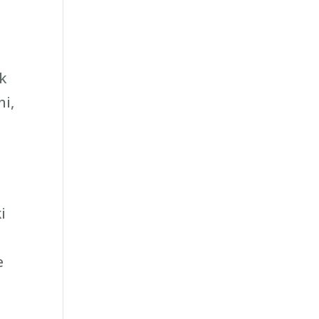
k
ni,
i
e