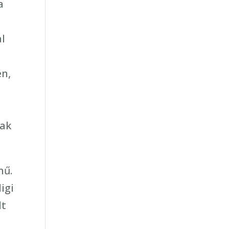
a
al
én,
s
l
sak
mű.
igi
lt