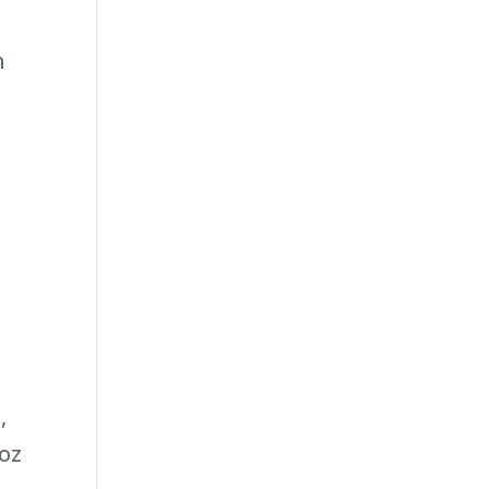
n
,
oz