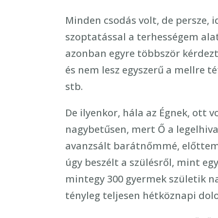
Minden csodás volt, de persze, i
szoptatással a terhességem alat
azonban egyre többször kérdezte
és nem lesz egyszerű a mellre té
stb.
De ilyenkor, hála az Égnek, ott v
nagybetűsen, mert Ő a legelhiva
avanzsált barátnőmmé, előttem c
úgy beszélt a szülésről, mint eg
mintegy 300 gyermek születik 
tényleg teljesen hétköznapi dolo